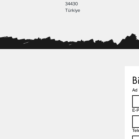
34430
Türkiye
B
Ad
E-P
Tel