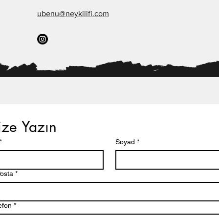
ubenu@neykilifi.com
ize Yazın
*
Soyad
*
osta
*
efon
*