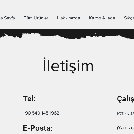
a Sayfa
Tüm Ürünler
Hakkımızda
Kargo & İade
Sıkça
İletişim
Tel:
Çalı
+90 540 145 1962
Pzt - Ct
E-Posta:
(Yalnızc