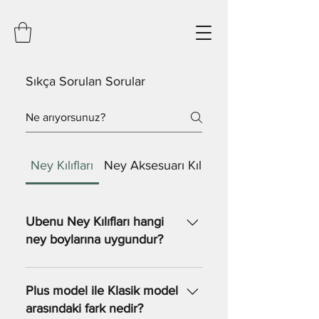
Sıkça Sorulan Sorular
Ney Kılıfları
Ney Aksesuarı Kılıfları
Ubenu Ney Kılıfları hangi
ney boylarına uygundur?
Ubenu ney kılıfları, her ney boyuna
özel olarak üretilmiştir. S, M, L, XL
Plus model ile Klasik model
ve XXL beden seçenekleri ile tüm
arasındaki fark nedir?