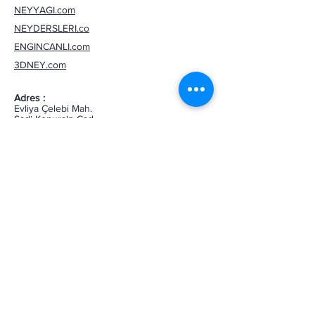
özel dikiş sistemi ile tam koruma
NEYYAGI.com
sağlar. Ancak suya daldırılması
NEYDERSLERI.co
önerilmez; çünkü gizli hava
ENGINCANLI.com
kanalları sürekli su altında
3DNEY.com
kaldığında suyu emebilir.
Adres :
Evliya Çelebi Mah.
Sadi Konuralp Cad.
İKSV Vakfı, No:5/2
Beyoğlu/İstanbul
34430, Türkiye
Email :
ubenu@neykilifi.com
Tel :
+90-540-145-1962
Gizlililk Sözleşmesi
Mesafeli Satış Sözleşmesi
Sitemap